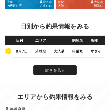
千葉
金谷港
茨城
大洗港
内房東京湾
さえむ丸
大洗
昭栄丸
日別から釣果情報をみる
日付
エリア
釣船名
魚種
8月7日
茨城県
大洗港
昭栄丸
マダイ
続きを見る
エリアから釣果情報をみる
都道府県