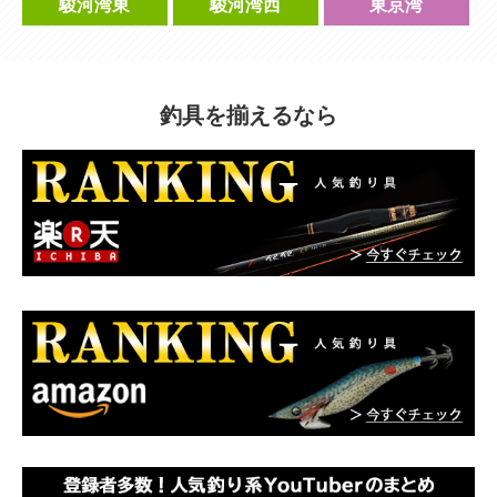
駿河湾東
駿河湾西
東京湾
釣具を揃えるなら