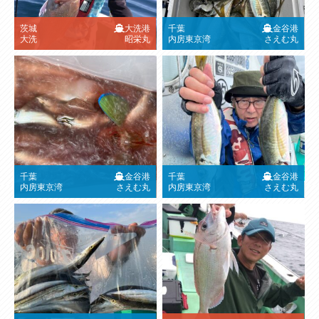
茨城
大洗港
千葉
金谷港
大洗
昭栄丸
内房東京湾
さえむ丸
千葉
金谷港
千葉
金谷港
内房東京湾
さえむ丸
内房東京湾
さえむ丸