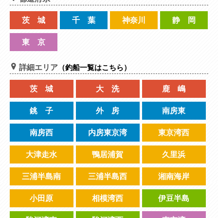
茨 城
千 葉
神奈川
静 岡
東 京
詳細エリア
（釣船一覧はこちら）
茨 城
大 洗
鹿 嶋
銚 子
外 房
南房東
南房西
内房東京湾
東京湾西
大津走水
鴨居浦賀
久里浜
三浦半島南
三浦半島西
湘南海岸
小田原
相模湾西
伊豆半島