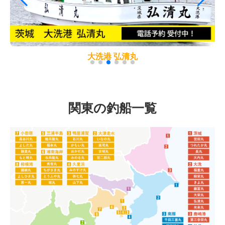
大洗港 弘清丸
関東の釣船一覧