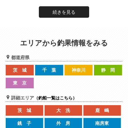
続きを見る
エリアから釣果情報をみる
都道府県
茨 城
千 葉
神奈川
静 岡
東 京
詳細エリア
（釣船一覧はこちら）
茨 城
大 洗
鹿 嶋
銚 子
外 房
南房東