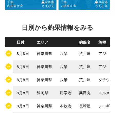
千葉
金谷港
千葉
金谷港
内房東京湾
さえむ丸
内房東京湾
さえむ丸
日別から釣果情報をみる
日付
エリア
釣船名
魚種
8月8日
神奈川県
八景
荒川屋
アジ
8月8日
神奈川県
八景
荒川屋
アジ
8月8日
神奈川県
八景
荒川屋
タチウオ
8月8日
静岡県
用宗港
興津丸
スルメイ
8月8日
神奈川県
本牧港
長崎屋
シロギス