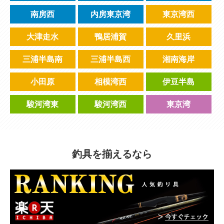
南房西
内房東京湾
東京湾西
大津走水
鴨居浦賀
久里浜
三浦半島南
三浦半島西
湘南海岸
小田原
相模湾西
伊豆半島
駿河湾東
駿河湾西
東京湾
釣具を揃えるなら