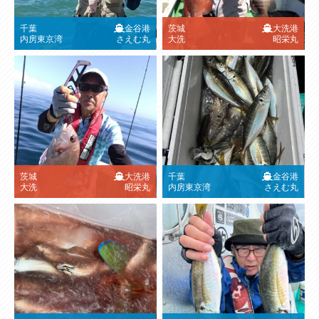
千葉
金谷港
茨城
大洗港
内房東京湾
さえむ丸
大洗
昭栄丸
茨城
大洗港
千葉
金谷港
大洗
昭栄丸
内房東京湾
さえむ丸