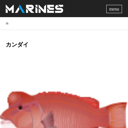
me
カンダイ